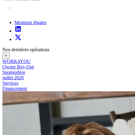
Mentions légales
Nos dernières opérations
+
WORK4YOU
Owner Buy-Out
Sponsorless
juillet 2026
Services
Financement