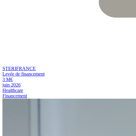
STERIFRANCE
Levée de financement
3 M€
juin 2026
Healthcare
Financement