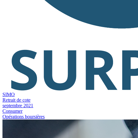
SIMO
Retrait de cote
septembre 2021
Consumer
Opérations boursières