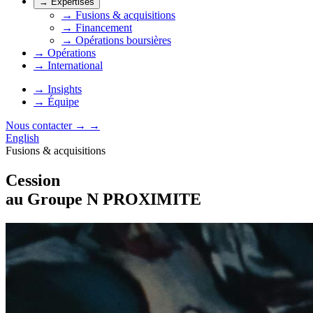
→
Expertises
→
Fusions & acquisitions
→
Financement
→
Opérations boursières
→
Opérations
→
International
→
Insights
→
Équipe
Nous contacter
→
→
English
Fusions & acquisitions
Cession
au Groupe N PROXIMITE