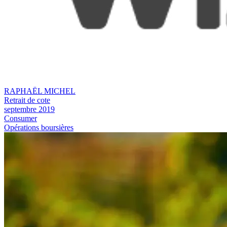
RAPHAËL MICHEL
Retrait de cote
septembre 2019
Consumer
Opérations boursières