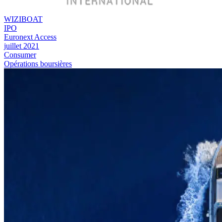
WIZIBOAT
IPO
Euronext Access
juillet 2021
Consumer
Opérations boursières