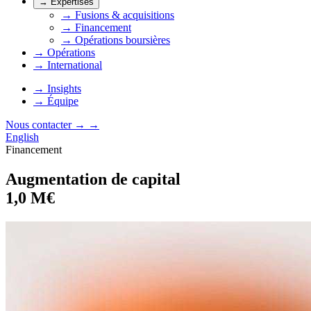
→
Expertises
→
Fusions & acquisitions
→
Financement
→
Opérations boursières
→
Opérations
→
International
→
Insights
→
Équipe
Nous contacter
→
→
English
Financement
Augmentation de capital
1,0 M€