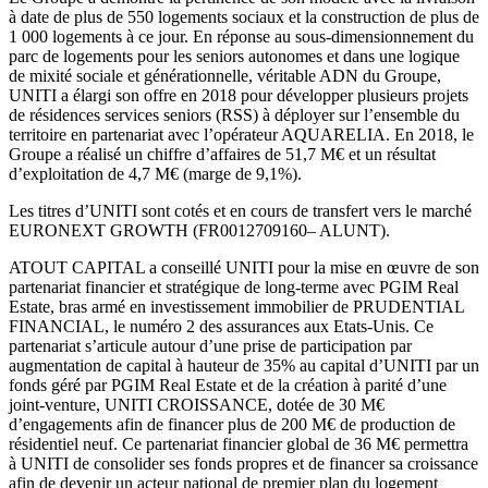
à date de plus de 550 logements sociaux et la construction de plus de
1 000 logements à ce jour. En réponse au sous-dimensionnement du
parc de logements pour les seniors autonomes et dans une logique
de mixité sociale et générationnelle, véritable ADN du Groupe,
UNITI a élargi son offre en 2018 pour développer plusieurs projets
de résidences services seniors (RSS) à déployer sur l’ensemble du
territoire en partenariat avec l’opérateur AQUARELIA. En 2018, le
Groupe a réalisé un chiffre d’affaires de 51,7 M€ et un résultat
d’exploitation de 4,7 M€ (marge de 9,1%).
Les titres d’UNITI sont cotés et en cours de transfert vers le marché
EURONEXT GROWTH (FR0012709160– ALUNT).
ATOUT CAPITAL a conseillé UNITI pour la mise en œuvre de son
partenariat financier et stratégique de long-terme avec PGIM Real
Estate, bras armé en investissement immobilier de PRUDENTIAL
FINANCIAL, le numéro 2 des assurances aux Etats-Unis. Ce
partenariat s’articule autour d’une prise de participation par
augmentation de capital à hauteur de 35% au capital d’UNITI par un
fonds géré par PGIM Real Estate et de la création à parité d’une
joint-venture, UNITI CROISSANCE, dotée de 30 M€
d’engagements afin de financer plus de 200 M€ de production de
résidentiel neuf. Ce partenariat financier global de 36 M€ permettra
à UNITI de consolider ses fonds propres et de financer sa croissance
afin de devenir un acteur national de premier plan du logement