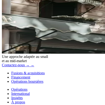
Une approche adaptée au small
et au mid-market
Contactez-nous
→
→
Fusions & acquisitions
Financement
Opérations boursières
Opérations
International
Insights
À propos